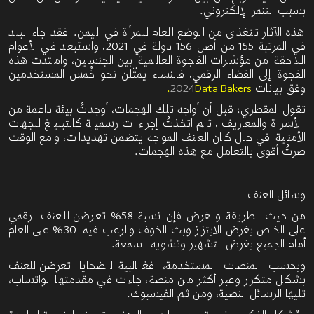
بسبب التنمر الإلكتروني.
هذه الآثار تتغذى من الوضع العام للمرأة في اليمن. فقد جاء البلد
في المرتبة 155 من أصل 156 دولة في
2021
، واستبعد في الأعوام
اللاحقة من مؤشرات الفجوة العالمية بين الجنسين، وامتدت هذه
الفجوة إلى الفضاء الرقمي، فالنساء يمثّلن نحو خُمس
المستخدمين
وفق بيانات
2024
Data Bakers
.
تقول المقطري: قبل أن أواجه تلك الهجمات، أوجدتُ بيئة داعمة من
الأسرة والمعاريف، ثم اتخذتُ إجراءات رسمية كالتبليغ للجهات
الأمنية في حال كان العنف الموجه يتضمن تهديدات، ومع الوقت
صرتُ أقوى بالتعامل مع هذه الهجمات.
وسائل العنف
من حيث الطريقة والغرض فإن نسبة
58%
تعرضن للعنف الرقمي
على الخاص بغرض الابتزاز وبث الخوف والرعب فيما 30% على العام
أمام الجميع بغرض التشهير وتشويه السمعة
.
وبحسب المنصات المستخدمة،
فغالبية الضحايا تعرضن للعنف
بشكل متكرر وعبر أكثر من منصة، جاءت في مقدمتها الواتساب،
تليها الرسائل النصية، ومن ثم الفيسبوك.