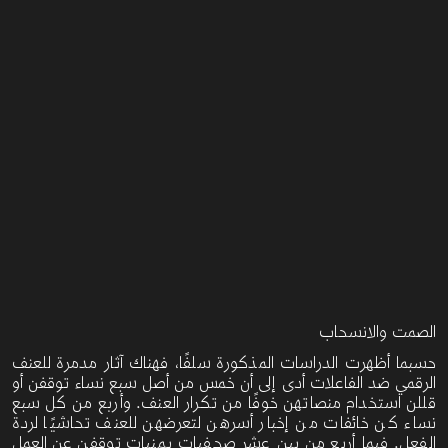
الصمت والانسحاب
حسبما أظهرت الدراسات
المذكورة سلفًا، فهناك آثار مدمرة للعنف
الرقمي ضد الفاعلات
أدى إلى أن خمس
من أصل سبع نساء توقفن أو
قللن استخدام منصاتهن خوفًا من تكرار العنف. وأربع من كل سبع
نساء كن خائفات من إخبار أسرهن لتعرضهن للعنف تحاشيًا لردة
الفعل. فيما أربع من بين عشر صحفيات يمنيات توقفن عن العمل