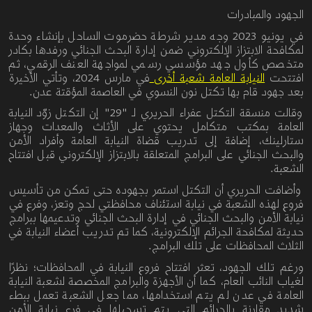
الجهود والمبادرات
في يونيو
2023
وجه مدير شرطة حضرموت الساحل بإنشاء وحدة
لمكافحة الابتزاز الإلكتروني
ضمن إدارة البحث الجنائي ورفدها بكادر
متخصص كأول جهد مؤسسي رسمي لمواجهة العنف الرقمي، ثم
افتتحت
النيابة العامة شعبة أخرى
في مارس 2024،
وتأتي الأخيرة
بعد جهود قام بها تكتل نون النسوي في العاصمة المؤقتة عدن.
وقالت منسقة التكتل عفراء الحريري لـ "29" إن
التكتل زوّد النيابة
العامة
بمكتب
متكامل يحتوي
على
الأثاث والمعدات
وجهاز
ستارلينك،
إضافة
إلى
تدريب
قضاة
النيابة
العامة
وأفراد
الأمن
والبحث
الجنائي
على البرامج
المتعلقة
بالابتزاز
الإلكتروني قبل افتتاح
الشعبة.
وأضافت الحريري أن التكتل استمر بجهوده حتى
تمكن من تأسيس
فروع
لهذه
الشعبة
في
نيابة
استئناف
محافظتي
لحج
وتعز،
وفرع
في
نيابة
الأمن
والبحث
الجنائي
في
إدارة
البحث
الجنائي
وتدعيمها
ببرامج
حديثة
لمكافحة
الجرائم
الإلكترونية، كما تم تدريب أعضاء النيابة في
الثلاث المحافظات على تلك البرامج.
ورغم تلك الجهود،
تعثر افتتاح فروع النيابة في المحافظات؛ نظرًا
لغياب
النائب
العام،
كما أن الأجهزة والبرامج المخصصة لشعبة النيابة
العامة في عدن لم يتم استخدامها، مما جعل الشعبة تعمل ببطء
شديد مقارنة بالجرائم التي يتم تسجيلها في
فرع
نيابة
الأمن