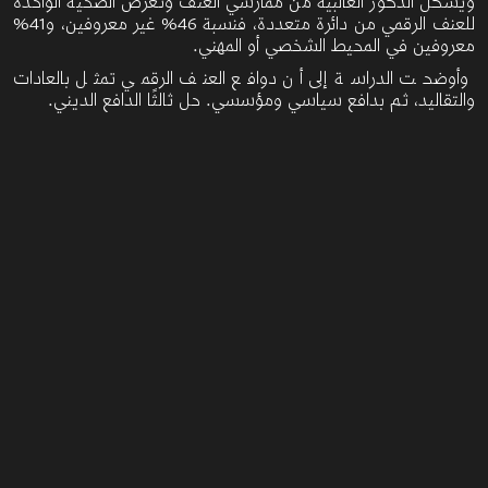
ويُشكل الذكور الغالبية من ممارسي العنف وتعرض الضحية الواحدة
للعنف الرقمي من دائرة متعددة، فنسبة 46%
غير معروفين، و41%
معروفين في المحيط الشخصي أو المهني.
وأوضحت الدراسة إلى أن دوافع العنف الرقمي تمثل بالعادات
والتقاليد، ثم بدافع سياسي ومؤسسي. حل ثالثًا الدافع الديني.