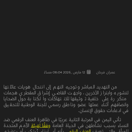
عمران فرحان
12 مارس ,2026 08:04 مساءً
من التهديد المباشر وتوجيه التهم إلى انتحال هويات عائلتها
لتشويه وابتراز الآخرين، واجهت القاضي إشراق المقطري هجمات
متكررة على خلفية توثيقها للانتهاكات والكتابة حول الضحايا
وانصافهم أثناء عملها عضو
وناطق رسمي للجنة الوطنية للتحقيق
في ادعاءات حقوق الإنسان.
تأتي اليمن في المرتبة الثانية عربيًا في ظاهرة العنف الرقمي ضد
النساء بسبب نشاطهن في الحياة العامة
وفقًا لهيئة
الأمم المتحدة
للمرأة. والتي تعرف
العنف الرقمي
بأنه أي
إيذاء
يُرتكب
أو
يتضخم