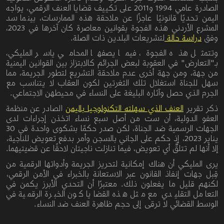
الصادرة عامي 1994
و2011 على تكييف قضايا العنف الرقمي، يواجه
اليمن تحديًا قانونيًا عاجزًا عن ملاحقة هذه الممارسات،
بينما سد
المشرع الأردني هذه الفجوة بقوانين معاصرة كان آخرها في 2023،
وفق
دراسة حالة
لتشريعات البلدين ذات الصلة
.
وتتمثل هذه الفجوة، فيما يصفها المحامي ياسر المليكي،
بـ"التعارض
"
في
العقوبة
لبعض
الجرائم
كالابتزاز
بين
القوانين
اليمنية
من جهة، ومن جهة أخرى عدم
ملاحقة
التشريع
لتطور
الجريمة،
مما
سهل للجناة استغلال تلك الثغرتين لكون
العقاب
لا
يتناسب
مع
الجرم
الذي
حصل
وآثاره البليغة
على النساء
في
محيطهن
الاجتماعي
.
ذكر تقرير
العنف الذي سهلته التكنولوجيا باليمن
الصادر عن منظمة
العفو الدولية، أن ست
من
أصل
سبع
نساء اتخذن إجراءات
لدى
الجهات الرسمية
ضد
الجناة،
لكن صدر حكمًا بشكوى
واحدة
في
30
يناير
2023
،
إذ
حكم
على
الجاني
بالسجن
وأمر
بدفع
تعويض
للناجية،
إلا
أنها
لم
تتلقَّ
أي
تعويض، فيما تنازلت
ناجيتان
لاحقًا
عن
قضيتيهما
.
يرى المليكي أن هناك إمكانية
لتحريز
الجريمة
وأدواتها
الرقمية
من
قِبل جهات إنفاذ القانون عبر الاستعانة
بالخبراء
في
الأمن
الرقمي،
لكنهم
قليل
ما
يفعلون
ذلك
.
معتبرًا أن التحدي الأبرز يكمن
في
التعامل التقليدي مع مثل هذه القضايا كون الخبرة الرقمية في
الوسط القضائي لا ترقى إلى حجم ظاهرة العنف ضد النساء.