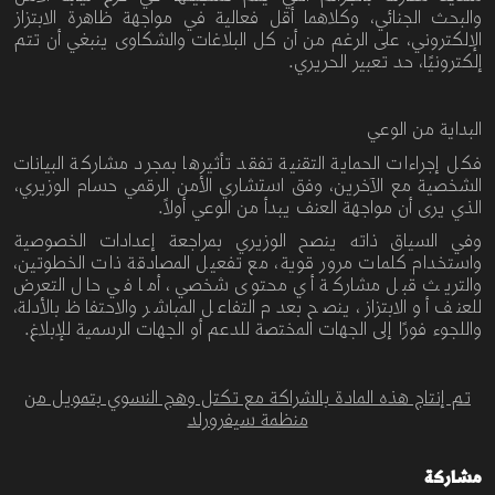
والبحث
الجنائي، وكلاهما
أقل
فعالية
في
مواجهة
ظاهرة
الابتزاز
الإلكتروني،
على
الرغم
من
أن
كل
البلاغات
والشكاوى
ينبغي
أن
تتم
إلكترونيًا،
حد
تعبير
الحريري
.
البداية من الوعي
فكل إجراءات الحماية التقنية تفقد تأثيرها بمجرد مشاركة البيانات
الشخصية مع الآخرين، وفق استشاري
الأمن
الرقمي
حسام
الوزيري،
الذي يرى أن مواجهة العنف يبدأ
من
الوعي
أولاً
.
وفي السياق ذاته ينصح الوزيري بمراجعة إعدادات الخصوصية
واستخدام كلمات مرور قوية، مع تفعيل المصادقة ذات الخطوتين،
والتريث قبل مشاركة أي محتوى شخصي، أما في حال التعرض
للعنف أو الابتزاز، ينصح بعدم التفاعل المباشر والاحتفاظ بالأدلة،
واللجوء فورًا إلى الجهات المختصة للدعم أو الجهات الرسمية للإبلاغ.
تم إنتاج هذه المادة بالشراكة مع تكتل وهج النسوي بتمويل من
منظمة سيفرورلد
مشاركة