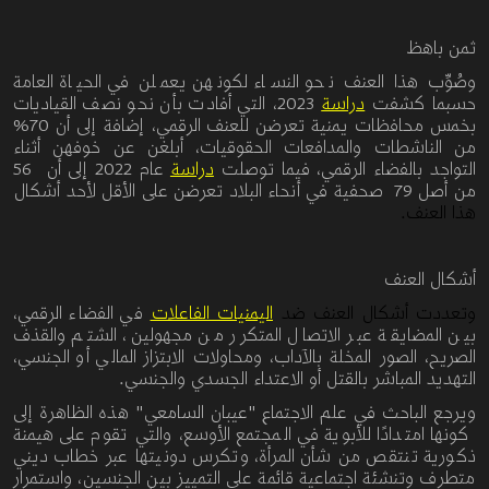
ثمن باهظ
وصُوِّب هذا العنف
نحو النساء لكونهن يعملن في الحياة العامة
حسبما كشفت
دراسة
2023
،
التي أفادت بأن نحو نصف القياديات
بخمس محافظات يمنية
تعرضن
للعنف الرقمي،
إضافة إلى أن
70%
من الناشطات والمدافعات الحقوقيات، أبلغن عن خوفهن
أثناء
التواجد بالفضاء
الرقمي،
فيما توصلت
دراسة
عام 2022 إلى أن 56
من أصل 79 صحفية
في أنحاء البلاد تعرضن على الأقل لأحد أشكال
هذا العنف.
أشكال العنف
وتعددت أشكال العنف ضد
اليمنيات الفاعلات
في الفضاء الرقمي،
بين المضايقة عبر الاتصال المتكرر من مجهولين، الشتم والقذف
الصريح، الصور المخلة بالآداب، ومحاولات الابتزاز
المالي أو الجنسي،
التهديد المباشر بالقتل أو الاعتداء الجسدي والجنسي
.
ويرجع الباحث في علم الاجتماع
"
عيبان السامعي
"
هذه الظاهرة إلى
كونها امتدادًا للأبوية في المجتمع الأوسع، والتي تقوم على هيمنة
ذكورية تنتقص من شأن المرأة، وتكرس دونيتها عبر خطاب ديني
متطرف وتنشئة اجتماعية قائمة على التمييز بين الجنسين، واستمرار