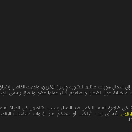
 إلى انتحال هويات عائلتها لتشويه وابتراز الآخرين، واجهت القاضي إش
 والكتابة حول الضحايا وانصافهم أثناء عملها عضو
وناطق رسمي للجنة 
عربيًا في ظاهرة العنف الرقمي ضد النساء بسبب نشاطهن في الحياة العا
لرقمي
بأنه أي
إيذاء
يُرتكب
أو
يتضخم
عبر
الأدوات
والتقنيات
الرقمية
ا
.