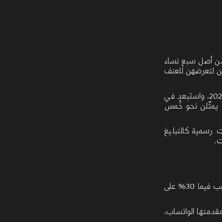
ن أصل سبع نساء
هن لتعرضهن للعنف
، واستبعد في
 يمثّلن نحو خُمس
ت رسمية كالتبليغ
ت.
تعرضن للعنف الرقمي على الخاص بغرض الابتزاز وبث الخوف والرعب فيما 30% على
قدمتها الواتساب،