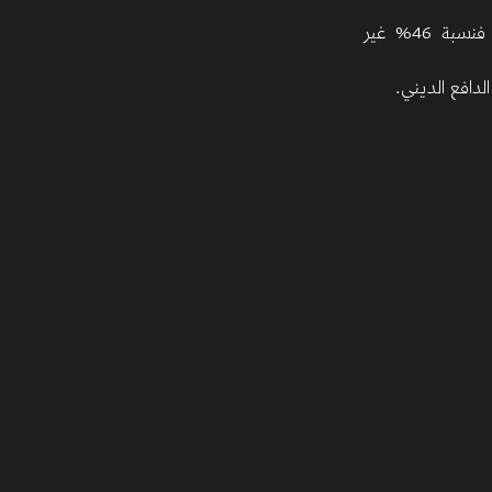
سبة 46%
غير
دافع الديني.