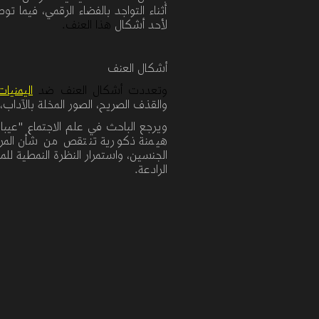
أثناء التواجد بالفضاء
الرقمي،
فيما تو
لأحد أشكال
هذا العنف.
أشكال العنف
وتعددت أشكال العنف ضد
اليمنيا
والقذف الصريح، الصور المخلة بالآداب، 
ويرجع الباحث في علم الاجتماع
"
عيبا
هيمنة ذكورية تنتقص من شأن المرأ
الجنسين، واستمرار النظرة النمطية للم
الرادعة.