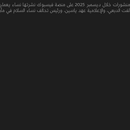
ورصدت "منصة 29" أول ثلاثة منشورات خلال ديسمبر 2025 على منصة فيسبوك نشر
ألفت الدبعي، والإعلامية عهد ياسين، ورئيس تحالف نساء السلام في مأ