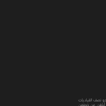
حو نصف القياديات
 أبلغن عن خوفهن