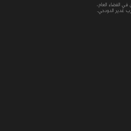
تها نساء يعملن في الفضاء العام،
رب غدير الدودحي.