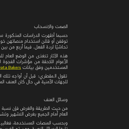
الصمت والانسحاب
حسبما أظهرت الدراسات
المذكورة سل
توقفن أو قللن استخدام منصاتهن خوف
تحاشيًا لردة الفعل. فيما أربع من ب
هذه الآثار تتغذى من الوضع العام للمرأة في اليم
الأعوام اللاحقة من مؤشرات الفجوة ا
المستخدمين وفق بيانات
2024
ata Bakers
تقول المقطري: قبل أن أواجه تلك ال
للجهات الأمنية في حال كان العنف ا
وسائل العنف
من حيث الطريقة والغرض فإن نسبة
%
العام أمام الجميع بغرض التشهير وتش
وبحسب المنصات المستخدمة،
فغالبي