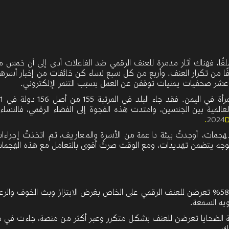
فًا، فهناك آثار مدمرة للعنف الرقمي ضد الفاعلات
أدى إلى أن خمس
م
ًا من تكرار العنف. وأربع من كل سبع نساء كن خائفات من إخبار أسر
ين عشر صحفيات يمنيات توقفن عن العمل بسبب التنمر الإلكتروني.
ن. فقد جاء البلد في المرتبة 155 من أصل 156 دولة في
2021
لعالمية بين الجنسين، وامتدت هذه الفجوة إلى الفضاء الرقمي، فالنساء
.
D
هجمات، أوجدتُ بيئة داعمة من الأسرة والمعاريف، ثم اتخذتُ إجراءا
لموجه يتضمن تهديدات، ومع الوقت صرتُ أقوى بالتعامل مع هذه الهجما
58
ويه السمعة
.
ة الضحايا تعرضن للعنف بشكل متكرر وعبر أكثر من منصة، جاءت في م