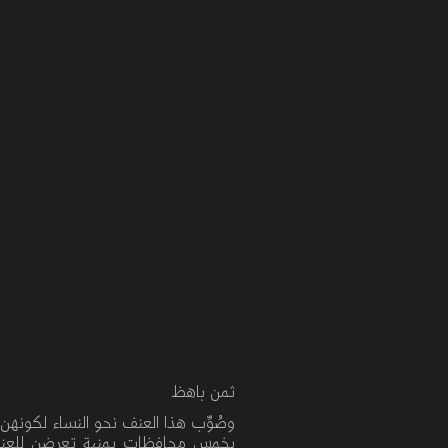
ثمن باهظ
وصُوِّب هذا العنف
نحو النساء لكونهن
بخمس محافظات يمنية
تعرضن
للعن